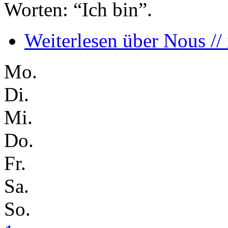
Worten: “Ich bin”.
Weiterlesen
über Nous //
Mo.
Di.
Mi.
Do.
Fr.
Sa.
So.