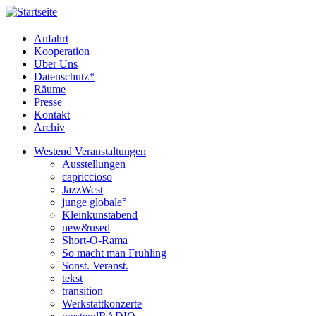
Anfahrt
Kooperation
Über Uns
Datenschutz*
Räume
Presse
Kontakt
Archiv
Westend Veranstaltungen
Ausstellungen
capriccioso
JazzWest
junge globale°
Kleinkunstabend
new&used
Short-O-Rama
So macht man Frühling
Sonst. Veranst.
tekst
transition
Werkstattkonzerte