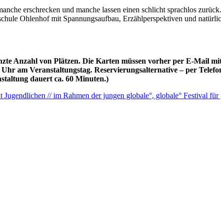
anche erschrecken und manche lassen einen schlicht sprachlos zurück
rschule Ohlenhof mit Spannungsaufbau, Erzählperspektiven und natürlic
renzte Anzahl von Plätzen. Die Karten müssen vorher per E-Mail
2 Uhr am Veranstaltungstag. Reservierungsalternative – per Telefo
nstaltung dauert ca. 60 Minuten.)
ugendlichen // im Rahmen der jungen globale°, globale° Festival für 