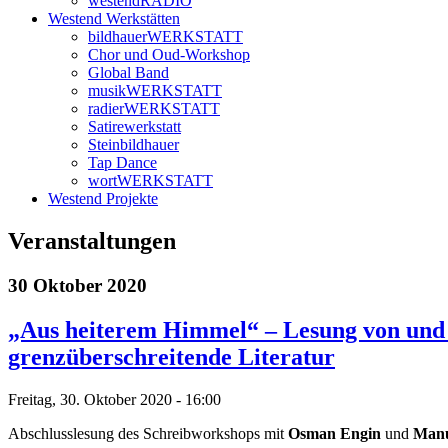
westendRADIO
Westend Werkstätten
bildhauerWERKSTATT
Chor und Oud-Workshop
Global Band
musikWERKSTATT
radierWERKSTATT
Satirewerkstatt
Steinbildhauer
Tap Dance
wortWERKSTATT
Westend Projekte
Veranstaltungen
30 Oktober 2020
„Aus heiterem Himmel“ – Lesung von und m
grenzüberschreitende Literatur
Freitag, 30. Oktober 2020 - 16:00
Abschlusslesung des Schreibworkshops mit
Osman Engin
und
Manu