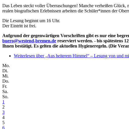
Das Leben steckt voller Überraschungen! Manche verheißen Glück, m
realen biografischen Erlebnissen arbeiten die Schüler*innen der Obe
Die Lesung beginnt um 16 Uhr.
Der Eintritt ist frei.
Aufgrund der gegenwärtigen Vorschriften gibt es nur eine beg
buero@westend-bremen.de
reserviert werden. - bis spätestens 1
Ihnen bestätigt. Es gelten die aktuellen Hygieneregeln. (Die Vera
Weiterlesen
über „Aus heiterem Himmel“ – Lesung von und mit J
Mo.
Di.
Mi.
Do.
Fr.
Sa.
So.
1
2
3
4
5
6