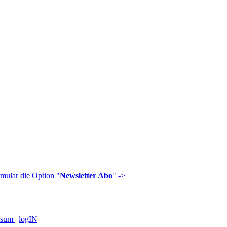
mular die Option "
Newsletter Abo
" ->
sum |
logIN