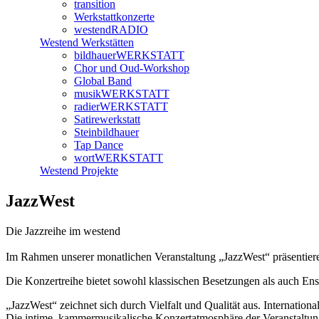
transition
Werkstattkonzerte
westendRADIO
Westend Werkstätten
bildhauerWERKSTATT
Chor und Oud-Workshop
Global Band
musikWERKSTATT
radierWERKSTATT
Satirewerkstatt
Steinbildhauer
Tap Dance
wortWERKSTATT
Westend Projekte
JazzWest
Die Jazzreihe im westend
Im Rahmen unserer monatlichen Veranstaltung „JazzWest“ präsentieren
Die Konzertreihe bietet sowohl klassischen Besetzungen als auch Ens
„JazzWest“ zeichnet sich durch Vielfalt und Qualität aus. Internatio
Die intime, kammermusikalische Konzertatmosphäre der Veranstaltung 