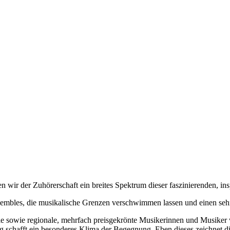
 wir der Zuhörerschaft ein breites Spektrum dieser faszinierenden, in
embles, die musikalische Grenzen verschwimmen lassen und einen sehr 
nale sowie regionale, mehrfach preisgekrönte Musikerinnen und Musiker 
schafft ein besonderes Klima der Begegnung. Eben dieses zeichnet die