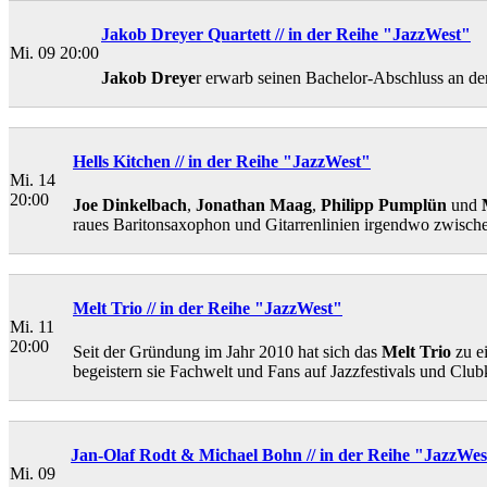
Jakob Dreyer Quartett // in der Reihe "JazzWest"
Mi. 09 20:00
Jakob Dreye
r erwarb seinen Bachelor-Abschluss an de
Hells Kitchen // in der Reihe "JazzWest"
Mi. 14
20:00
Joe Dinkelbach
,
Jonathan Maag
,
Philipp Pumplün
und
raues Baritonsaxophon und Gitarrenlinien irgendwo zwisc
Melt Trio // in der Reihe "JazzWest"
Mi. 11
20:00
Seit der Gründung im Jahr 2010 hat sich das
Melt Trio
zu e
begeistern sie Fachwelt und Fans auf Jazzfestivals und Clu
Jan-Olaf Rodt & Michael Bohn // in der Reihe "JazzWes
Mi. 09