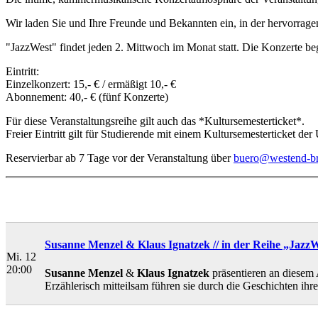
Wir laden Sie und Ihre Freunde und Bekannten ein, in der hervorrag
"JazzWest" findet jeden 2. Mittwoch im Monat statt. Die Konzerte b
Eintritt:
Einzelkonzert: 15,- € / ermäßigt 10,- €
Abonnement: 40,- € (fünf Konzerte)
Für diese Veranstaltungsreihe gilt auch das *Kultursemesterticket*.
Freier Eintritt gilt für Studierende mit einem Kultursemesterticket
Reservierbar ab 7 Tage vor der Veranstaltung über
buero@westend-b
Susanne Menzel & Klaus Ignatzek // in der Reihe „Jazz
Mi. 12
20:00
Susanne Menzel
&
Klaus Ignatzek
präsentieren an diesem 
Erzählerisch mitteilsam führen sie durch die Geschichten ih