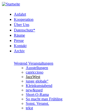
Anfahrt
Kooperation
Über Uns
Datenschutz*
Räume
Presse
Kontakt
Archiv
Westend Veranstaltungen
Ausstellungen
capriccioso
JazzWest
junge globale°
Kleinkunstabend
new&used
Short-O-Rama
So macht man Frühling
Sonst. Veranst.
tekst