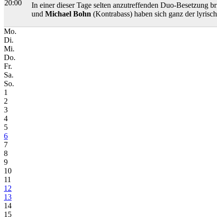
20:00
In einer dieser Tage selten anzutreffenden Duo-Besetzung br
und
Michael Bohn
(Kontrabass) haben sich ganz der lyrisc
Mo.
Di.
Mi.
Do.
Fr.
Sa.
So.
1
2
3
4
5
6
7
8
9
10
11
12
13
14
15