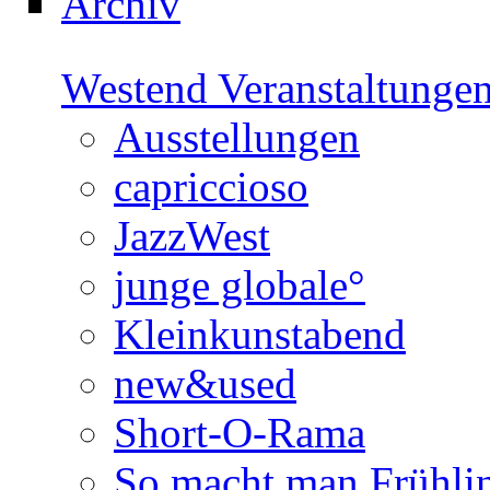
Archiv
Westend Veranstaltunge
Ausstellungen
capriccioso
JazzWest
junge globale°
Kleinkunstabend
new&used
Short-O-Rama
So macht man Frühli