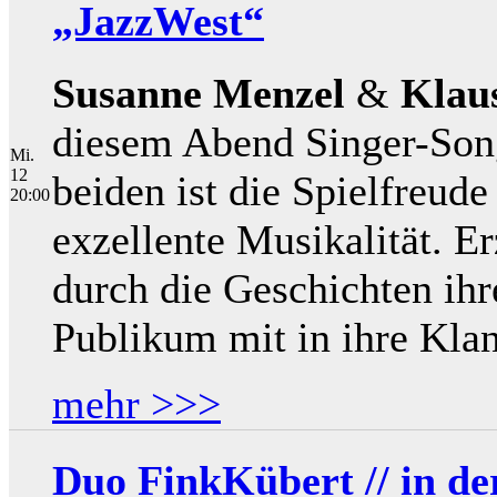
„JazzWest“
Susanne Menzel
&
Klau
diesem Abend Singer-Son
Mi.
12
beiden ist die Spielfreud
20:00
exzellente Musikalität. Er
durch die Geschichten ih
Publikum mit in ihre Kla
mehr >>>
Duo FinkKübert // in d