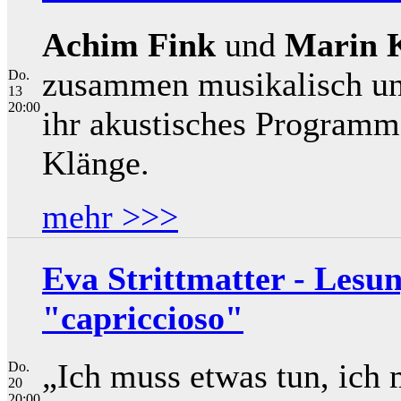
Achim Fink
und
Marin 
zusammen musikalisch unt
Do.
13
20:00
ihr akustisches Programm 
Klänge.
mehr >>>
Eva Strittmatter - Lesun
"capriccioso"
„Ich muss etwas tun, ich 
Do.
20
20:00