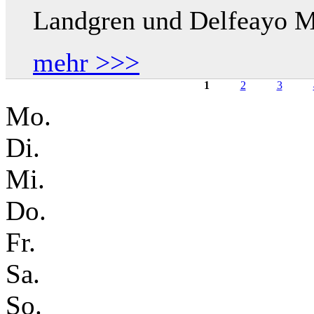
Landgren und Delfeayo M
mehr >>>
1
2
3
Seiten
Mo.
Di.
Mi.
Do.
Fr.
Sa.
So.