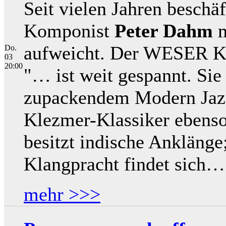
Seit vielen Jahren beschäf
Komponist
Peter Dahm
m
aufweicht. Der WESER KU
Do.
03
20:00
"… ist weit gespannt. Sie
zupackendem Modern Jazz 
Klezmer-Klassiker ebenso
besitzt indische Anklänge
Klangpracht findet sich…
mehr >>>