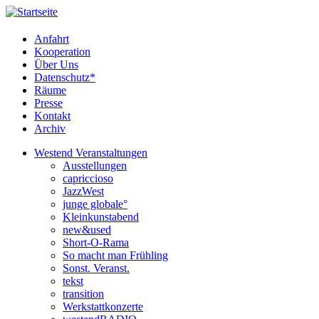
Anfahrt
Kooperation
Über Uns
Datenschutz*
Räume
Presse
Kontakt
Archiv
Westend Veranstaltungen
Ausstellungen
capriccioso
JazzWest
junge globale°
Kleinkunstabend
new&used
Short-O-Rama
So macht man Frühling
Sonst. Veranst.
tekst
transition
Werkstattkonzerte