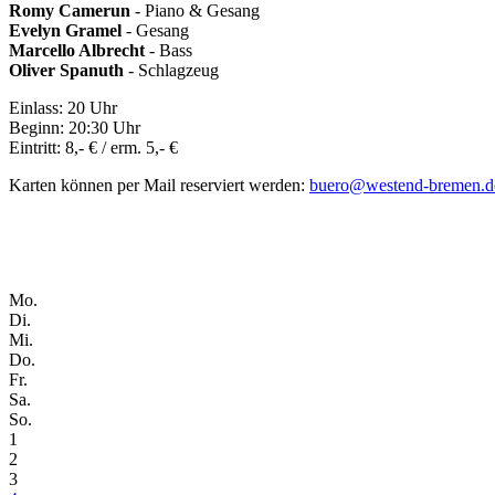
Romy Camerun
- Piano & Gesang
Evelyn Gramel
- Gesang
Marcello Albrecht
- Bass
Oliver Spanuth
- Schlagzeug
Einlass: 20 Uhr
Beginn: 20:30 Uhr
Eintritt: 8,- € / erm. 5,- €
Karten können per Mail reserviert werden:
buero@westend-bremen.d
Mo.
Di.
Mi.
Do.
Fr.
Sa.
So.
1
2
3