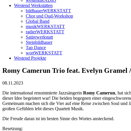
westendRADIO
Westend Werkstätten
bildhauerWERKSTATT
Chor und Oud-Workshop
Global Band
musikWERKSTATT
radierWERKSTATT
Satirewerkstatt
Steinbildhauer
Tap Dance
wortWERKSTATT
Westend Projekte
Romy Camerun Trio feat. Evelyn Gramel /
08.11.2023
Die international renommierte Jazzsängerin
Romy Camerun
, hat si
dieser Idee begeistert war! Die beiden begegnen einer eingeschwor
Gemeinsam machen sich die Vier auf eine Reise zwischen Soul und Ja
großen Gefühlen lebt dieses Quartett Musik.
Die Freude daran ist im besten Sinne des Wortes ansteckend.
Besetzung: