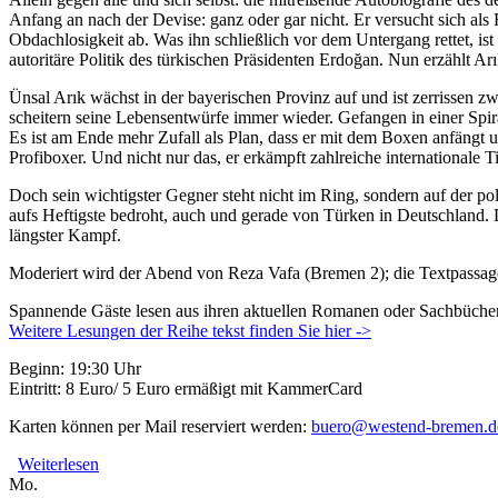
Anfang an nach der Devise: ganz oder gar nicht. Er versucht sich als F
Obdachlosigkeit ab. Was ihn schließlich vor dem Untergang rettet, ist
autoritäre Politik des türkischen Präsidenten Erdoğan. Nun erzählt 
Ünsal Arık wächst in der bayerischen Provinz auf und ist zerrissen z
scheitern seine Lebensentwürfe immer wieder. Gefangen in einer Spir
Es ist am Ende mehr Zufall als Plan, dass er mit dem Boxen anfängt u
Profiboxer. Und nicht nur das, er erkämpft zahlreiche internationale T
Doch sein wichtigster Gegner steht nicht im Ring, sondern auf der po
aufs Heftigste bedroht, auch und gerade von Türken in Deutschland. D
längster Kampf.
Moderiert wird der Abend von Reza Vafa (Bremen 2); die Textpassage
Spannende Gäste lesen aus ihren aktuellen Romanen oder Sachbüchern
Weitere Lesungen der Reihe tekst finden Sie hier ->
Beginn: 19:30 Uhr
Eintritt: 8 Euro/ 5 Euro ermäßigt mit KammerCard
Karten können per Mail reserviert werden:
buero@westend-bremen.d
Weiterlesen
über Ünsal Arık - "Alman vs. Kanake" // tekst – Bühne fü
Mo.