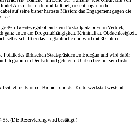
et Arık dabei nicht und fällt tief, rutscht sogar in die
h dabei auf seine bisher härteste Mission: das Engagement gegen die
misse.
 großen Talente, egal ob auf dem Fußballplatz oder im Vertrieb,
ch ganz unten an: Drogenabhängigkeit, Kriminalität, Obdachlosigkeit.
ch selbst schafft er das Unglaubliche und wird mit 30 Jahren
ie Politik des türkischen Staatspräsidenten Erdoğan und wird dafür
n Integration in Deutschland gelingen. Und so beginnt sein bisher
er Arbeitnehmerkammer Bremen und der Kulturwerkstatt westend.
4 55. (Die Reservierung wird bestätigt.)