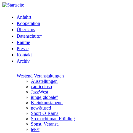
Anfahrt
Kooperation
Über Uns
Datenschutz*
Räume
Presse
Kontakt
Archiv
Westend Veranstaltungen
Ausstellungen
capriccioso
JazzWest
junge globale°
Kleinkunstabend
new&used
Short-O-Rama
So macht man Frühling
Sonst. Veranst.
tekst