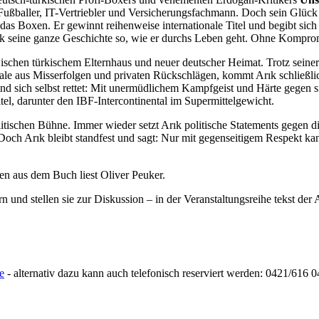
ußballer, IT-Vertriebler und Versicherungsfachmann. Doch sein Glück find
 das Boxen. Er gewinnt reihenweise internationale Titel und begibt sic
Arık seine ganze Geschichte so, wie er durchs Leben geht. Ohne Kompro
wischen türkischem Elternhaus und neuer deutscher Heimat. Trotz seiner
ale aus Misserfolgen und privaten Rückschlägen, kommt Arık schließli
nd sich selbst rettet: Mit unermüdlichem Kampfgeist und Härte gegen si
itel, darunter den IBF-Intercontinental im Supermittelgewicht.
litischen Bühne. Immer wieder setzt Arık politische Statements gegen d
och Arık bleibt standfest und sagt: Nur mit gegenseitigem Respekt kan
n aus dem Buch liest Oliver Peuker.
 und stellen sie zur Diskussion – in der Veranstaltungsreihe tekst d
e
- alternativ dazu kann auch telefonisch reserviert werden: 0421/616 0
r aktuelle Literatur