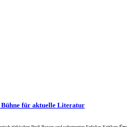
 Bühne für aktuelle Literatur
s deutsch-türkischen Profi-Boxers und vehementen Erdoğan-Kritikers
Üns