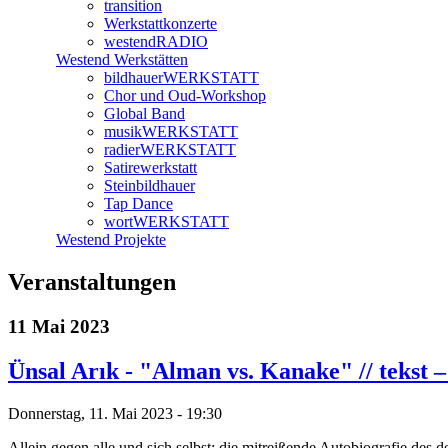
transition
Werkstattkonzerte
westendRADIO
Westend Werkstätten
bildhauerWERKSTATT
Chor und Oud-Workshop
Global Band
musikWERKSTATT
radierWERKSTATT
Satirewerkstatt
Steinbildhauer
Tap Dance
wortWERKSTATT
Westend Projekte
Veranstaltungen
11 Mai 2023
Ünsal Arık - "Alman vs. Kanake" // tekst –
Donnerstag, 11. Mai 2023 - 19:30
Allein gegen alle und sich selbst: die mitreißende Autobiografie de