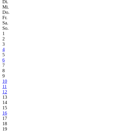
Di.
Mi.
Do.
Fr.
Sa.
So.
1
2
3
4
5
6
7
8
9
10
11
12
13
14
15
16
17
18
19