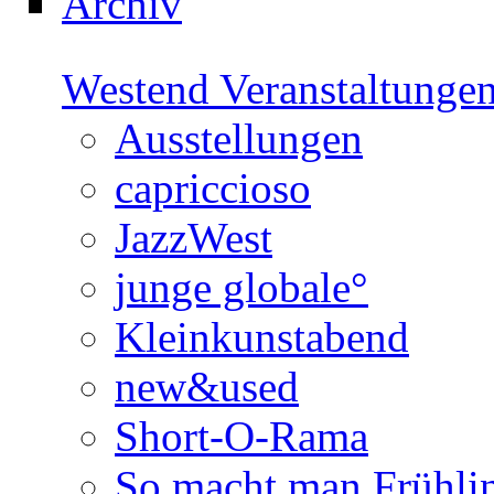
Archiv
Westend Veranstaltunge
Ausstellungen
capriccioso
JazzWest
junge globale°
Kleinkunstabend
new&used
Short-O-Rama
So macht man Frühli