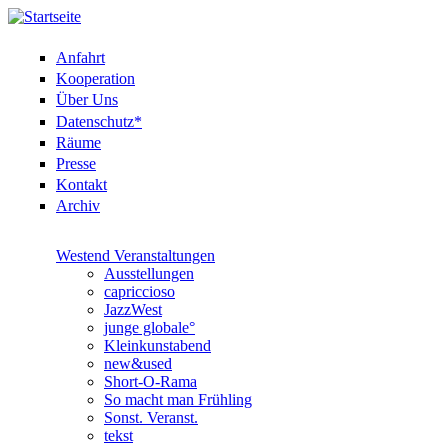
Anfahrt
Kooperation
Über Uns
Datenschutz*
Räume
Presse
Kontakt
Archiv
Westend Veranstaltungen
Ausstellungen
capriccioso
JazzWest
junge globale°
Kleinkunstabend
new&used
Short-O-Rama
So macht man Frühling
Sonst. Veranst.
tekst