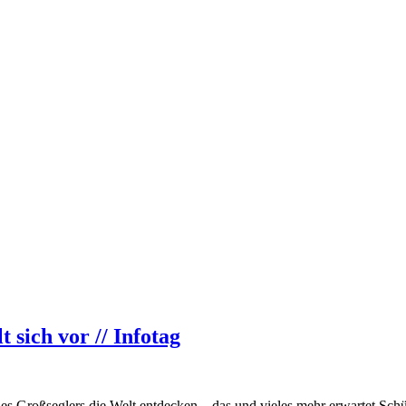
 sich vor // Infotag
s Großseglers die Welt entdecken – das und vieles mehr erwartet Schü