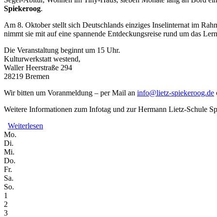
Spiekeroog
.
Am 8. Oktober stellt sich Deutschlands einziges Inselinternat im Rahm
nimmt sie mit auf eine spannende Entdeckungsreise rund um das Lern
Die Veranstaltung beginnt um 15 Uhr.
Kulturwerkstatt westend,
Waller Heerstraße 294
28219 Bremen
Wir bitten um Voranmeldung – per Mail an
info@lietz-spiekeroog.de
Weitere Informationen zum Infotag und zur Hermann Lietz-Schule Sp
Weiterlesen
über Die Hermann Lietz-Schule Spiekeroog stellt sich vor
Mo.
Di.
Mi.
Do.
Fr.
Sa.
So.
1
2
3