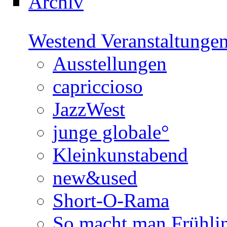
Archiv
Westend Veranstaltunge
Ausstellungen
capriccioso
JazzWest
junge globale°
Kleinkunstabend
new&used
Short-O-Rama
So macht man Frühli