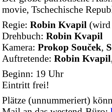
movie, Tschechische Repub
Regie:
Robin Kvapil
(wird
Drehbuch:
Robin Kvapil
Kamera:
Prokop Souček
,
S
Auftretende:
Robin Kvapil
Beginn: 19 Uhr
Eintritt frei!
Plätze (unnummeriert) könn
Mail an das westend-Büro: