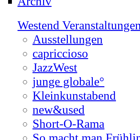
Archiv
Westend Veranstaltunge
Ausstellungen
capriccioso
JazzWest
junge globale°
Kleinkunstabend
new&used
Short-O-Rama
So macht man Frühli