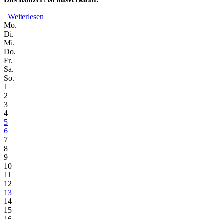
Weiterlesen
über Lisa Bassenge Trio / in der Reihe „JazzWest“
Mo.
Di.
Mi.
Do.
Fr.
Sa.
So.
1
2
3
4
5
6
7
8
9
10
11
12
13
14
15
16