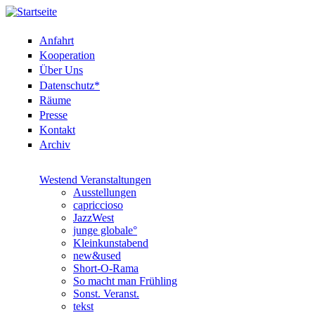
Anfahrt
Kooperation
Über Uns
Datenschutz*
Räume
Presse
Kontakt
Archiv
Westend Veranstaltungen
Ausstellungen
capriccioso
JazzWest
junge globale°
Kleinkunstabend
new&used
Short-O-Rama
So macht man Frühling
Sonst. Veranst.
tekst