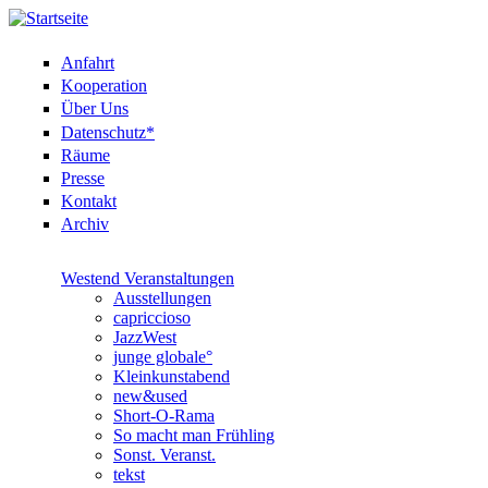
Anfahrt
Kooperation
Über Uns
Datenschutz*
Räume
Presse
Kontakt
Archiv
Westend Veranstaltungen
Ausstellungen
capriccioso
JazzWest
junge globale°
Kleinkunstabend
new&used
Short-O-Rama
So macht man Frühling
Sonst. Veranst.
tekst