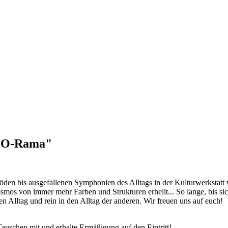
rt-O-Rama"
 öden bis ausgefallenen Symphonien des Alltags in der Kulturwerkstat
os von immer mehr Farben und Strukturen erhellt... So lange, bis s
 Alltag und rein in den Alltag der anderen. Wir freuen uns auf euch!
schen mit und erhalte Ermäßigung auf den Eintritt!