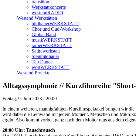
transition
Werkstattkonzerte
westendRADIO
Westend Werkstätten
bildhauerWERKSTATT
Chor und Oud-Workshop
Global Band
musikWERKSTATT
radierWERKSTATT
Satirewerkstatt
Steinbildhauer
Tap Dance
wortWERKSTATT
Westend Projekte
Alltagssymphonie // Kurzfilmreihe "Sho
Freitag, 9. Juni 2023 - 20:00
In einem weiteren, mannigfaltigen Kurzfilmspektakel bringen wir die
wird dabei die Leinwand mit jedem Moment, Menschen und Mikrokosm
ergibt. Also kommt vorbei, ganz nach dem Motto: raus aus dem eigenen
20:00 Uhr: Tauschrausch
Das DVD-Tausch-Event vor den Kurzfilmen. Bring eine DVD zum Tau