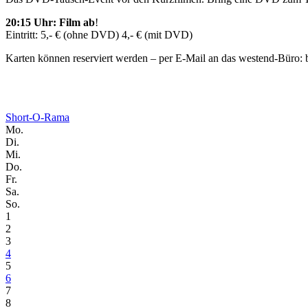
20:15 Uhr: Film ab
!
Eintritt: 5,- € (ohne DVD) 4,- € (mit DVD)
Karten können reserviert werden – per E-Mail an das westend-Büro: b
Short-O-Rama
Mo.
Di.
Mi.
Do.
Fr.
Sa.
So.
1
2
3
4
5
6
7
8