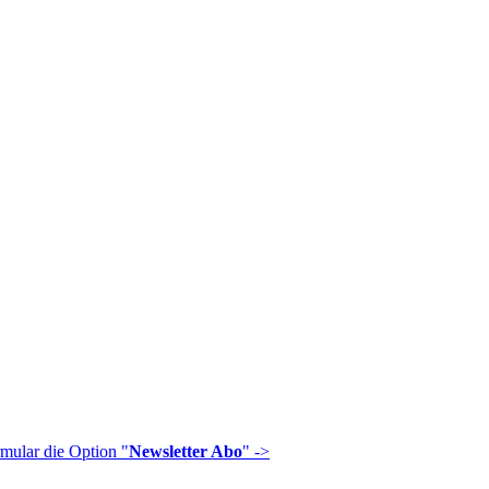
mular die Option "
Newsletter Abo
" ->