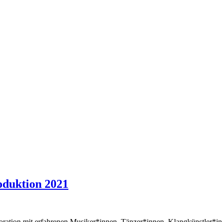
uktion 2021
boration mit erfahrenen Musiker*innen, Tänzer*innen, Klangkünstler*i