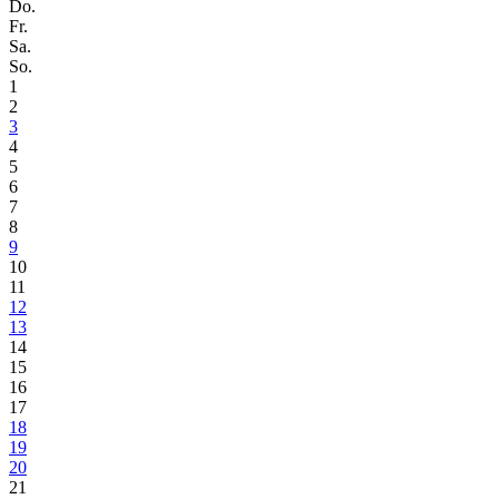
Do.
Fr.
Sa.
So.
1
2
3
4
5
6
7
8
9
10
11
12
13
14
15
16
17
18
19
20
21