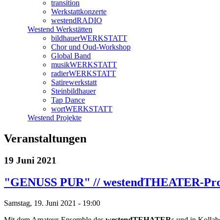
transition
Werkstattkonzerte
westendRADIO
Westend Werkstätten
bildhauerWERKSTATT
Chor und Oud-Workshop
Global Band
musikWERKSTATT
radierWERKSTATT
Satirewerkstatt
Steinbildhauer
Tap Dance
wortWERKSTATT
Westend Projekte
Veranstaltungen
19 Juni 2021
"GENUSS PUR" // westendTHEATER-Prod
Samstag, 19. Juni 2021 - 19:00
Mit dem Amateur-Ensemble des
westendTEHATER
s und in Kolla