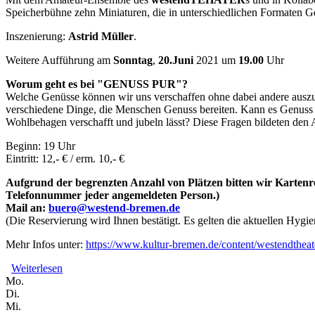
Speicherbühne zehn Miniaturen, die in unterschiedlichen Formaten G
Inszenierung:
Astrid Müller
.
Weitere Aufführung am
Sonntag
,
20.Juni
2021 um
19.00
Uhr
Worum geht es bei "GENUSS PUR"?
Welche Genüsse können wir uns verschaffen ohne dabei andere auszub
verschiedene Dinge, die Menschen Genuss bereiten. Kann es Genuss ge
Wohlbehagen verschafft und jubeln lässt? Diese Fragen bildeten den
Beginn: 19 Uhr
Eintritt: 12,- € / erm. 10,- €
Aufgrund der begrenzten Anzahl von Plätzen bitten wir Kartenr
Telefonnummer jeder angemeldeten Person.)
Mail an:
buero@westend-bremen.de
(Die Reservierung wird Ihnen bestätigt. Es gelten die aktuellen Hygie
Mehr Infos unter:
https://www.kultur-bremen.de/content/westendtheat
Weiterlesen
über "GENUSS PUR" // westendTHEATER-Produktion
Mo.
Di.
Mi.