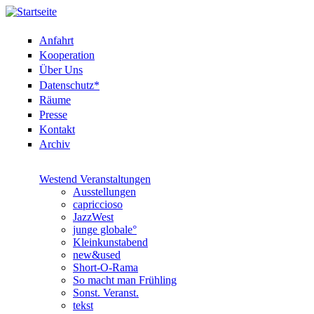
Anfahrt
Kooperation
Über Uns
Datenschutz*
Räume
Presse
Kontakt
Archiv
Westend Veranstaltungen
Ausstellungen
capriccioso
JazzWest
junge globale°
Kleinkunstabend
new&used
Short-O-Rama
So macht man Frühling
Sonst. Veranst.
tekst