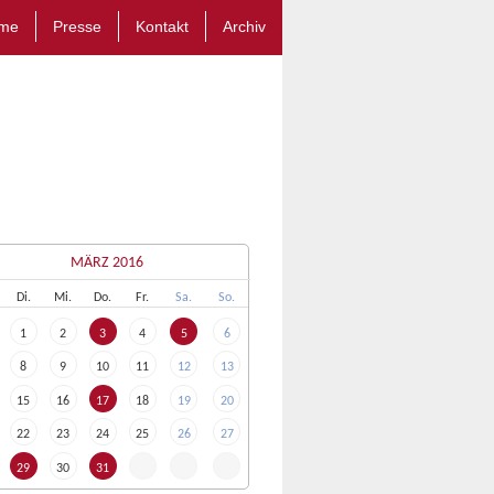
me
Presse
Kontakt
Archiv
MÄRZ 2016
Di.
Mi.
Do.
Fr.
Sa.
So.
1
2
3
4
5
6
8
9
10
11
12
13
15
16
17
18
19
20
22
23
24
25
26
27
29
30
31