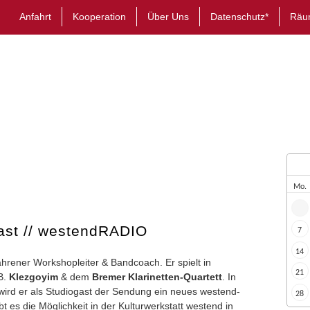
Anfahrt
Kooperation
Über Uns
Datenschutz*
Räu
Mo.
ast // westendRADIO
7
14
rfahrener Workshopleiter & Bandcoach. Er spielt in
21
B.
Klezgoyim
& dem
Bremer Klarinetten-Quartett
. In
 wird er als Studiogast der Sendung ein neues westend-
28
bt es die Möglichkeit in der Kulturwerkstatt westend in