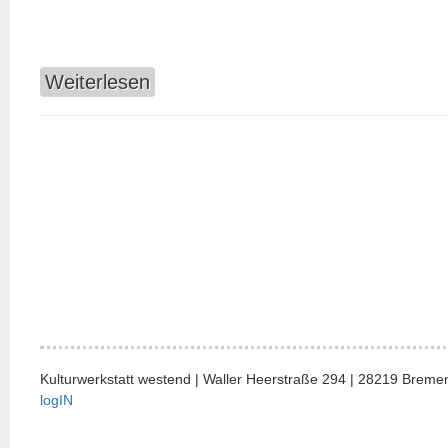
Weiterlesen
über club night // Alternative Ü-30 Veranstalt
Kulturwerkstatt westend | Waller Heerstraße 294 | 28219 Bremen
logIN