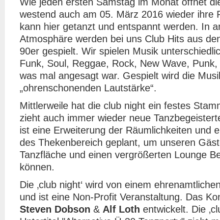
Wie jeden ersten Samstag im Monat öffnet die
westend auch am 05. März 2016 wieder ihre P
kann hier getanzt und entspannt werden. In
Atmosphäre werden bei uns Club Hits aus den
90er gespielt. Wir spielen Musik unterschiedl
Funk, Soul, Reggae, Rock, New Wave, Punk, 
was mal angesagt war. Gespielt wird die Musik
„ohrenschonenden Lautstärke“.
Mittlerweile hat die club night ein festes Sta
zieht auch immer wieder neue Tanzbegeistert
ist eine Erweiterung der Räumlichkeiten und 
des Thekenbereich geplant, um unseren Gäs
Tanzfläche und einen vergrößerten Lounge Be
können.
Die ‚club night‘ wird von einem ehrenamtliche
und ist eine Non-Profit Veranstaltung. Das K
Steven Dobson
&
Alf Loth
entwickelt. Die ‚cl