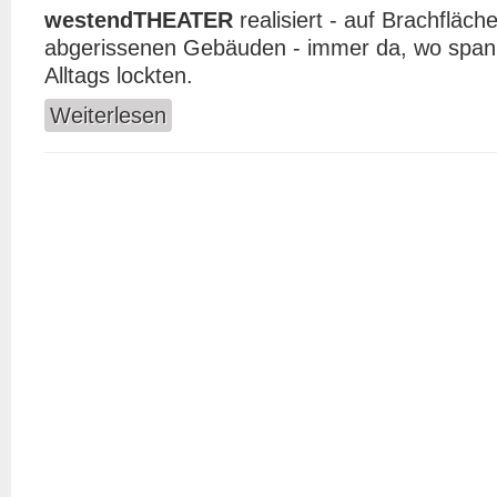
westendTHEATER
realisiert - auf Brachfläch
abgerissenen Gebäuden - immer da, wo spa
Alltags lockten.
Weiterlesen
über 20 Jahre westendTHEATER - Astrid Müller