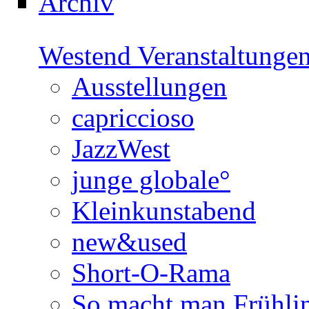
Archiv
Westend Veranstaltunge
Ausstellungen
capriccioso
JazzWest
junge globale°
Kleinkunstabend
new&used
Short-O-Rama
So macht man Frühli