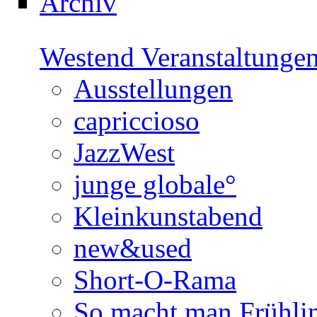
Archiv
Westend Veranstaltunge
Ausstellungen
capriccioso
JazzWest
junge globale°
Kleinkunstabend
new&used
Short-O-Rama
So macht man Frühli