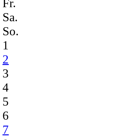
Fr.
Sa.
So.
1
2
3
4
5
6
7