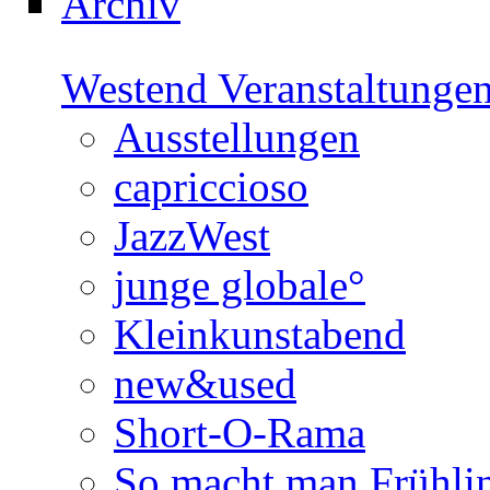
Archiv
Westend Veranstaltunge
Ausstellungen
capriccioso
JazzWest
junge globale°
Kleinkunstabend
new&used
Short-O-Rama
So macht man Frühli