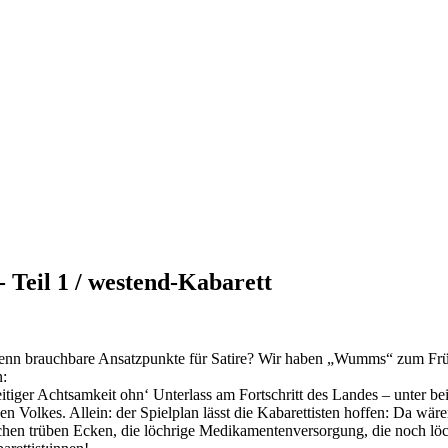
 Teil 1 / westend-Kabarett
d denn brauchbare Ansatzpunkte für Satire? Wir haben „Wumms“ zum F
n:
itiger Achtsamkeit ohn‘ Unterlass am Fortschritt des Landes – unter bei
n Volkes. Allein: der Spielplan lässt die Kabarettisten hoffen: Da wä
anchen trüben Ecken, die löchrige Medikamentenversorgung, die noch lö