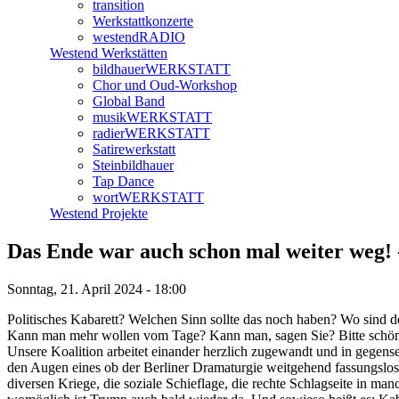
transition
Werkstattkonzerte
westendRADIO
Westend Werkstätten
bildhauerWERKSTATT
Chor und Oud-Workshop
Global Band
musikWERKSTATT
radierWERKSTATT
Satirewerkstatt
Steinbildhauer
Tap Dance
wortWERKSTATT
Westend Projekte
Das Ende war auch schon mal weiter weg! -
Sonntag, 21. April 2024 - 18:00
Politisches Kabarett? Welchen Sinn sollte das noch haben? Wo sin
Kann man mehr wollen vom Tage? Kann man, sagen Sie? Bitte schö
Unsere Koalition arbeitet einander herzlich zugewandt und in gegense
den Augen eines ob der Berliner Dramaturgie weitgehend fassungslose
diversen Kriege, die soziale Schieflage, die rechte Schlagseite in m