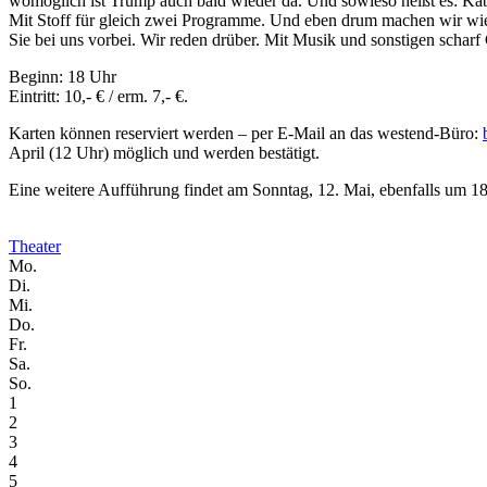
womöglich ist Trump auch bald wieder da. Und sowieso heißt es: Kaba
Mit Stoff für gleich zwei Programme. Und eben drum machen wir wieder
Sie bei uns vorbei. Wir reden drüber. Mit Musik und sonstigen schar
Beginn: 18 Uhr
Eintritt: 10,- € / erm. 7,- €.
Karten können reserviert werden – per E-Mail an das westend-Büro:
April (12 Uhr) möglich und werden bestätigt.
Eine weitere Aufführung findet am Sonntag, 12. Mai, ebenfalls um 18 
Theater
Mo.
Di.
Mi.
Do.
Fr.
Sa.
So.
1
2
3
4
5