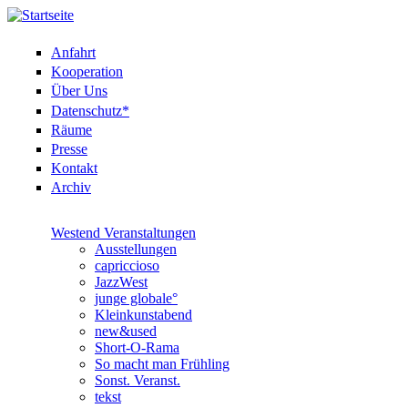
Anfahrt
Kooperation
Über Uns
Datenschutz*
Räume
Presse
Kontakt
Archiv
Westend Veranstaltungen
Ausstellungen
capriccioso
JazzWest
junge globale°
Kleinkunstabend
new&used
Short-O-Rama
So macht man Frühling
Sonst. Veranst.
tekst