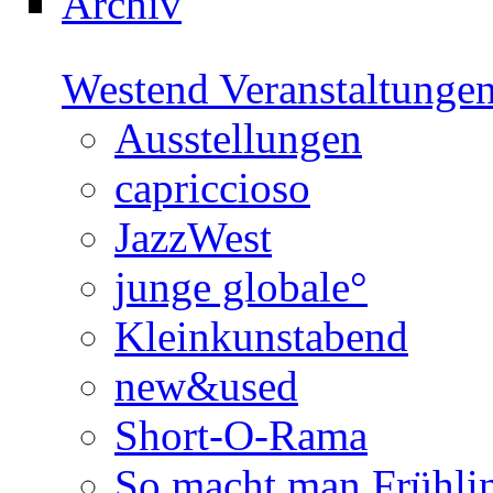
Archiv
Westend Veranstaltunge
Ausstellungen
capriccioso
JazzWest
junge globale°
Kleinkunstabend
new&used
Short-O-Rama
So macht man Frühli