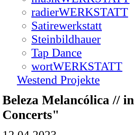
radierWERKSTATT
Satirewerkstatt
Steinbildhauer
Tap Dance
wortWERKSTATT
Westend Projekte
Beleza Melancólica // i
Concerts"
12.04.2023