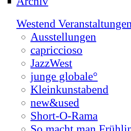
Archiv
Westend Veranstaltunge
Ausstellungen
capriccioso
JazzWest
junge globale°
Kleinkunstabend
new&used
Short-O-Rama
So macht man Frühli