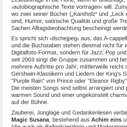
›autobiographische Texte vortragen‹ will. Zu
wo zwei seiner Bücher („Kantholz“ und „Leck mi
sind, Humor, satirische Qualität und große Tref
Sachen Alltagsbeobachtung bescheinigt werd
Es spricht sich ›dschejpeg‹ aus, das A-cappel
und die Buchstaben stehen diesmal nicht für 
Digitalfoto-Format, sondern für Jazz, Pop un
seit 2003 singt die Gruppe zusammen und best
mehrere Auftritte pro Jahr; mittlerweile reicht
Gershwin-Klassikern und Liedern der King's Si
"Purple Rain" von Prince oder "Eleanor Rigby"
Die meisten Songs sind selbst arrangiert und
warmen Sound und einer ungekünstelt charm
auf der Bühne.
Zauberei, Jonglage und Gedankenlesen verb
Magic Susana
, bestehend aus
Achim eins
u
(die auch als Ballonkünstlerin und Moderatorin