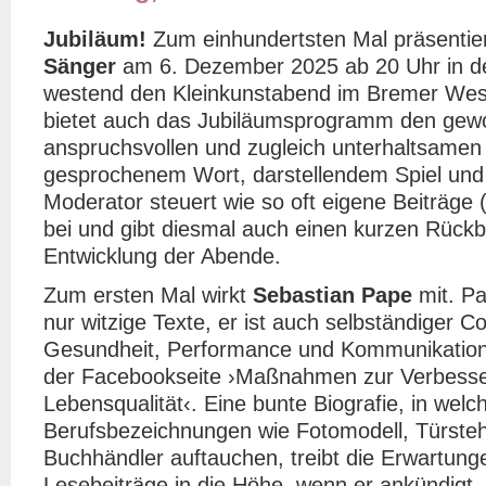
Jubiläum!
Zum einhundertsten Mal präsentie
Sänger
am 6. Dezember 2025 ab 20 Uhr in de
westend den Kleinkunstabend im Bremer West
bietet auch das Jubiläumsprogramm den gew
anspruchsvollen und zugleich unterhaltsamen
gesprochenem Wort, darstellendem Spiel und
Moderator steuert wie so oft eigene Beiträge 
bei und gibt diesmal auch einen kurzen Rückbl
Entwicklung der Abende.
Zum ersten Mal wirkt
Sebastian Pape
mit. Pa
nur witzige Texte, er ist auch selbständiger C
Gesundheit, Performance und Kommunikation,
der Facebookseite ›Maßnahmen zur Verbesse
Lebensqualität‹. Eine bunte Biografie, in welc
Berufsbezeichnungen wie Fotomodell, Türsteh
Buchhändler auftauchen, treibt die Erwartung
Lesebeiträge in die Höhe, wenn er ankündigt,