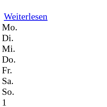
über Midnight Blue (Blues), Markus Tön
Weiterlesen
Mo.
Di.
Mi.
Do.
Fr.
Sa.
So.
1