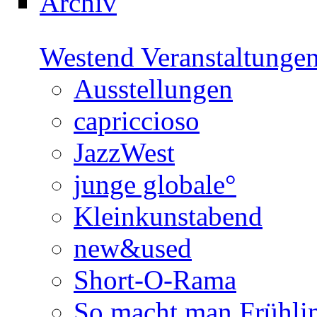
Archiv
Westend Veranstaltunge
Ausstellungen
capriccioso
JazzWest
junge globale°
Kleinkunstabend
new&used
Short-O-Rama
So macht man Frühli