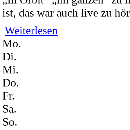
ist, das war auch live zu hö
über Simon Wallachs "In Orbit" // w
Weiterlesen
Mo.
Di.
Mi.
Do.
Fr.
Sa.
So.