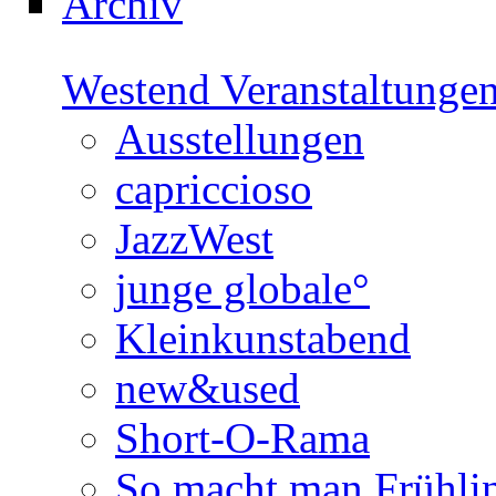
Archiv
Westend Veranstaltunge
Ausstellungen
capriccioso
JazzWest
junge globale°
Kleinkunstabend
new&used
Short-O-Rama
So macht man Frühli