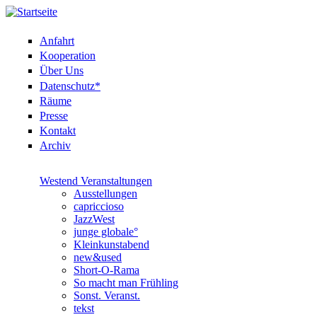
Anfahrt
Kooperation
Über Uns
Datenschutz*
Räume
Presse
Kontakt
Archiv
Westend Veranstaltungen
Ausstellungen
capriccioso
JazzWest
junge globale°
Kleinkunstabend
new&used
Short-O-Rama
So macht man Frühling
Sonst. Veranst.
tekst