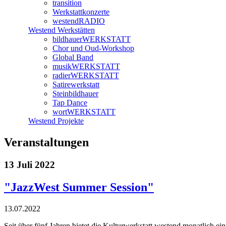
transition
Werkstattkonzerte
westendRADIO
Westend Werkstätten
bildhauerWERKSTATT
Chor und Oud-Workshop
Global Band
musikWERKSTATT
radierWERKSTATT
Satirewerkstatt
Steinbildhauer
Tap Dance
wortWERKSTATT
Westend Projekte
Veranstaltungen
13 Juli 2022
"JazzWest Summer Session"
13.07.2022
Seit über fünf Jahren bietet die Kulturwerkstatt westend monatlich 