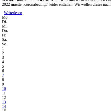
2022 musste „coronabedingt“ leider entfallen. Wir wollen dieses n
Weiterlesen
über "JazzWest Summer Session"
Mo.
Di.
Mi.
Do.
Fr.
Sa.
So.
1
2
3
4
5
6
7
8
9
10
11
12
13
14
15