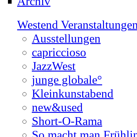
Archiv
Westend Veranstaltunge
Ausstellungen
capriccioso
JazzWest
junge globale°
Kleinkunstabend
new&used
Short-O-Rama
So macht man Frühli