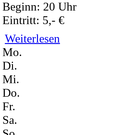
Beginn: 20 Uhr
Eintritt: 5,- €
über Tag des Kurzfilms // Kurzfilmrei
Weiterlesen
Mo.
Di.
Mi.
Do.
Fr.
Sa.
So.