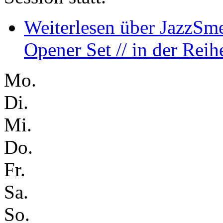
Weiterlesen
über JazzSmel
Opener Set // in der Rei
Mo.
Di.
Mi.
Do.
Fr.
Sa.
So.