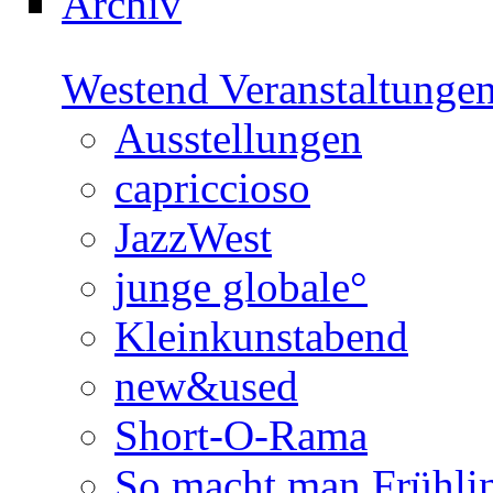
Archiv
Westend Veranstaltunge
Ausstellungen
capriccioso
JazzWest
junge globale°
Kleinkunstabend
new&used
Short-O-Rama
So macht man Frühli