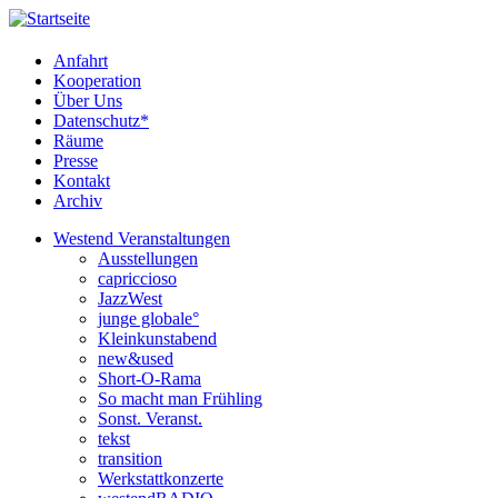
Anfahrt
Kooperation
Über Uns
Datenschutz*
Räume
Presse
Kontakt
Archiv
Westend Veranstaltungen
Ausstellungen
capriccioso
JazzWest
junge globale°
Kleinkunstabend
new&used
Short-O-Rama
So macht man Frühling
Sonst. Veranst.
tekst
transition
Werkstattkonzerte