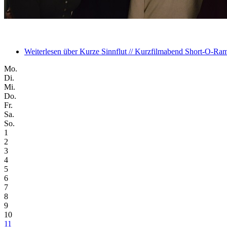
Weiterlesen
über Kurze Sinnflut // Kurzfilmabend Short-O-Ra
Mo.
Di.
Mi.
Do.
Fr.
Sa.
So.
1
2
3
4
5
6
7
8
9
10
11