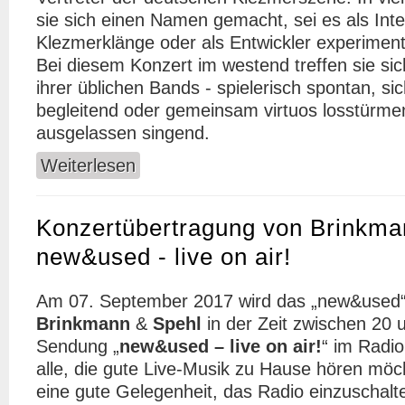
sie sich einen Namen gemacht, sei es als Interp
Klezmerklänge oder als Entwickler experiment
Bei diesem Konzert im westend treffen sie si
ihrer üblichen Bands - spielerisch spontan, s
begleitend oder gemeinsam virtuos losstürmen
ausgelassen singend.
Weiterlesen
über Brinkmann & Spehl // in der Reihe new&u
Konzertübertragung von Brinkman
new&used - live on air!
Am 07. September 2017 wird das „new&used“
Brinkmann
&
Spehl
in der Zeit zwischen 20 
Sendung „
new&used – live on air!
“ im Radio
alle, die gute Live-Musik zu Hause hören möch
eine gute Gelegenheit, das Radio einzuschalt