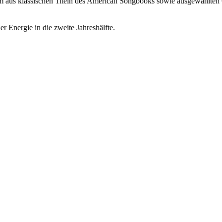
m aus klassischen Titeln des American Songbooks sowie ausgewählten Ori
 Energie in die zweite Jahreshälfte.
pe & J.-O. Rodt // in der Reihe JazzWest