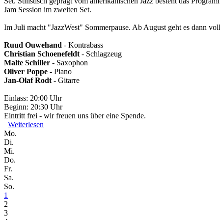
Set. Stilistisch geprägt vom amerikanischen Jazz besteht das Program
Jam Session im zweiten Set.
Im Juli macht "JazzWest" Sommerpause. Ab August geht es dann voller
Ruud Ouwehand
- Kontrabass
Christian Schoenefeldt
- Schlagzeug
Malte Schiller
- Saxophon
Oliver Poppe
- Piano
Jan-Olaf Rodt
- Gitarre
Einlass: 20:00 Uhr
Beginn: 20:30 Uhr
Eintritt frei - wir freuen uns über eine Spende.
Weiterlesen
über R. Ouwehand, C. Schoenefeldt, M. Schiller, O. Pop
Mo.
Di.
Mi.
Do.
Fr.
Sa.
So.
1
2
3