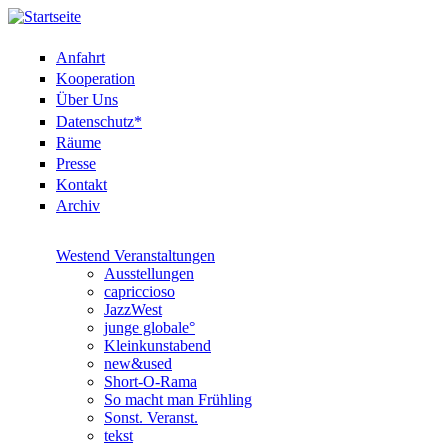
Anfahrt
Kooperation
Über Uns
Datenschutz*
Räume
Presse
Kontakt
Archiv
Westend Veranstaltungen
Ausstellungen
capriccioso
JazzWest
junge globale°
Kleinkunstabend
new&used
Short-O-Rama
So macht man Frühling
Sonst. Veranst.
tekst