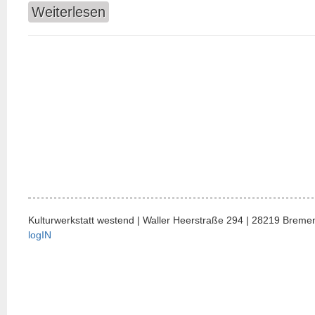
Weiterlesen
über Klezgoyim // in der Reihe new and used
Kulturwerkstatt westend | Waller Heerstraße 294 | 28219 Bremen
logIN