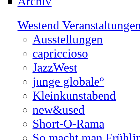
Archiv
Westend Veranstaltunge
Ausstellungen
capriccioso
JazzWest
junge globale°
Kleinkunstabend
new&used
Short-O-Rama
So macht man Frühli