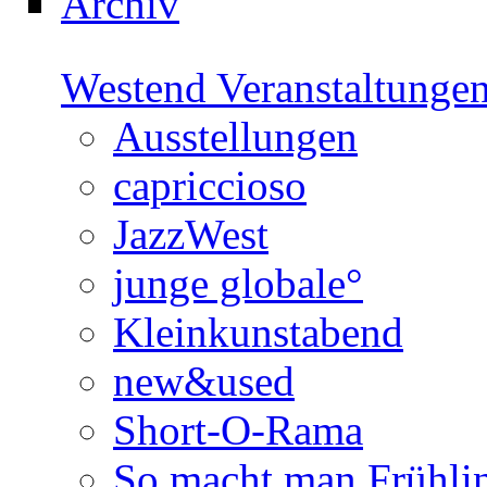
Archiv
Westend Veranstaltunge
Ausstellungen
capriccioso
JazzWest
junge globale°
Kleinkunstabend
new&used
Short-O-Rama
So macht man Frühli