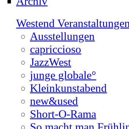
Archiv
Westend Veranstaltunge
Ausstellungen
capriccioso
JazzWest
junge globale°
Kleinkunstabend
new&used
Short-O-Rama
So macht man Frühli