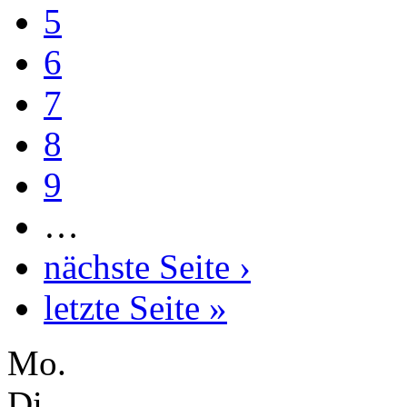
5
6
7
8
9
…
nächste Seite ›
letzte Seite »
Mo.
Di.