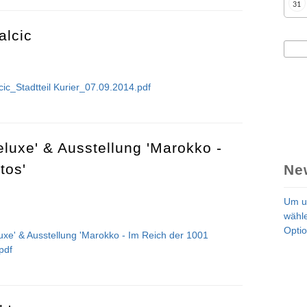
31
alcic
Suc
Su
cic_Stadtteil Kurier_07.09.2014.pdf
& Valcic
luxe' & Ausstellung 'Marokko -
tos'
Ne
Um u
wähle
Optio
xe' & Ausstellung 'Marokko - Im Reich der 1001
pdf
'Deluxe' & Ausstellung 'Marokko - Im Reich der 1001 Fotos'