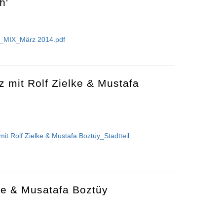
h'
h'_MIX_März 2014.pdf
Blech'
z mit Rolf Zielke & Mustafa
it Rolf Zielke & Mustafa Boztüy_Stadtteil
Jazz mit Rolf Zielke & Mustafa Boztüy
lke & Musatafa Boztüy