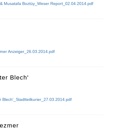
ke & Musatafa Boztüy_Weser Report_02.04.2014.pdf
Zielke & Musatafa Boztüy
mer Anzeiger_26.03.2014.pdf
n
ter Blech'
er Blech'_Stadtteilkurier_27.03.2014.pdf
'Lauter Blech'
Klezmer