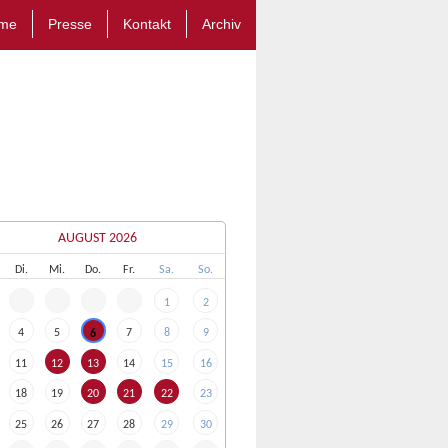
me
Presse
Kontakt
Archiv
AUGUST 2026
Di.
Mi.
Do.
Fr.
Sa.
So.
1
2
4
5
7
8
9
6
11
12
13
14
15
16
18
19
20
21
22
23
25
26
27
28
29
30