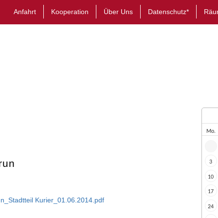
Anfahrt
Kooperation
Über Uns
Datenschutz*
Räu
Mo.
run
3
10
17
_Stadtteil Kurier_01.06.2014.pdf
24
amerun