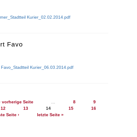
ezmer_Stadtteil Kurier_02.02.2014.pdf
lt Klezmer
rt Favo
 Favo_Stadtteil Kurier_06.03.2014.pdf
ntiert Favo
‹ vorherige Seite
…
8
9
12
13
14
15
16
te Seite ›
letzte Seite »