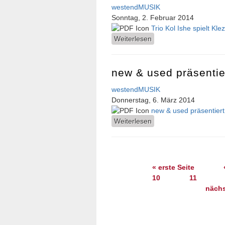
westendMUSIK
Sonntag, 2. Februar 2014
Trio Kol Ishe spielt Kl
Weiterlesen
über Trio Kol Ishe spie
new & used präsentie
westendMUSIK
Donnerstag, 6. März 2014
new & used präsentiert
Weiterlesen
über new & used präse
Seiten
« erste Seite
10
11
nächs