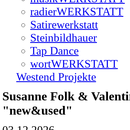
radierWERKSTATT
Satirewerkstatt
Steinbildhauer
Tap Dance
wortWERKSTATT
Westend Projekte
Susanne Folk & Valentin
"new&used"
03.12.2026