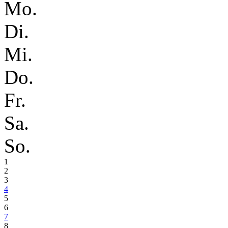
Mo.
Di.
Mi.
Do.
Fr.
Sa.
So.
1
2
3
4
5
6
7
8