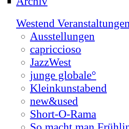
Archiv
Westend Veranstaltunge
Ausstellungen
capriccioso
JazzWest
junge globale°
Kleinkunstabend
new&used
Short-O-Rama
So macht man Frühli