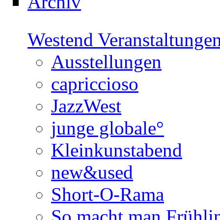
Archiv
Westend Veranstaltunge
Ausstellungen
capriccioso
JazzWest
junge globale°
Kleinkunstabend
new&used
Short-O-Rama
So macht man Frühli