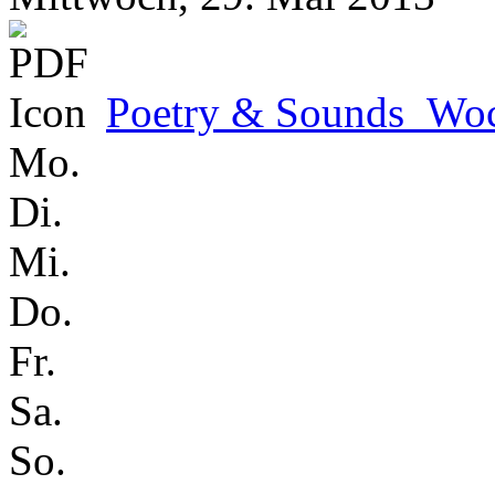
Poetry & Sounds_Woc
Mo.
Di.
Mi.
Do.
Fr.
Sa.
So.