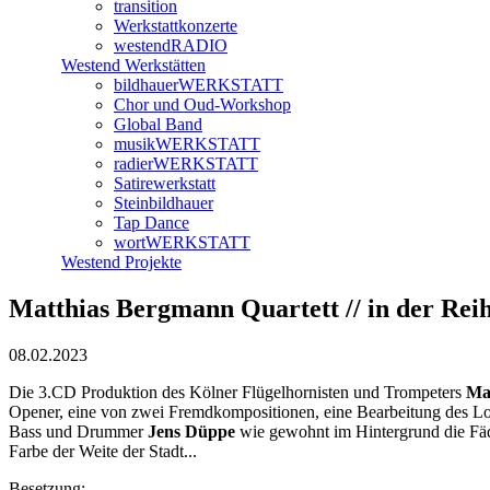
transition
Werkstattkonzerte
westendRADIO
Westend Werkstätten
bildhauerWERKSTATT
Chor und Oud-Workshop
Global Band
musikWERKSTATT
radierWERKSTATT
Satirewerkstatt
Steinbildhauer
Tap Dance
wortWERKSTATT
Westend Projekte
Matthias Bergmann Quartett // in der Rei
08.02.2023
Die 3.CD Produktion des Kölner Flügelhornisten und Trompeters
Ma
Opener, eine von zwei Fremdkompositionen, eine Bearbeitung des Lo
Bass und Drummer
Jens Düppe
wie gewohnt im Hintergrund die Fäd
Farbe der Weite der Stadt...
Besetzung: