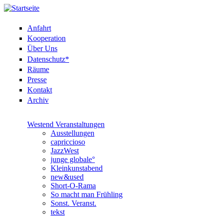
Anfahrt
Kooperation
Über Uns
Datenschutz*
Räume
Presse
Kontakt
Archiv
Westend Veranstaltungen
Ausstellungen
capriccioso
JazzWest
junge globale°
Kleinkunstabend
new&used
Short-O-Rama
So macht man Frühling
Sonst. Veranst.
tekst