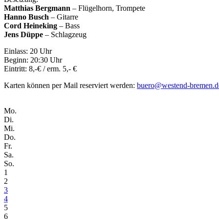
Matthias Bergmann
– Flügelhorn, Trompete
Hanno Busch
– Gitarre
Cord Heineking
– Bass
Jens Düppe
– Schlagzeug
Einlass: 20 Uhr
Beginn: 20:30 Uhr
Eintritt: 8,-€ / erm. 5,- €
Karten können per Mail reserviert werden:
buero@westend-bremen.d
Mo.
Di.
Mi.
Do.
Fr.
Sa.
So.
1
2
3
4
5
6