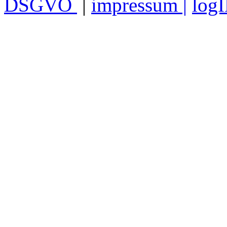
DSGVO
|
impressum |
log