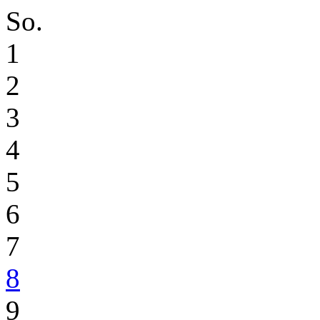
So.
1
2
3
4
5
6
7
8
9