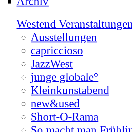
Archiv
Westend Veranstaltunge
Ausstellungen
capriccioso
JazzWest
junge globale°
Kleinkunstabend
new&used
Short-O-Rama
So macht man Frühli