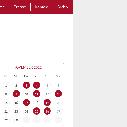
me
Presse
Kontakt
Archiv
NOVEMBER 2022
Di
.
Mi
.
Do
.
Fr
.
Sa
.
So
.
1
2
3
4
5
6
8
9
10
11
12
13
15
16
17
18
19
20
22
23
24
25
26
27
29
30