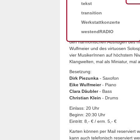
tekst
improvisierten Musik, aber auch El
transition
Spannungsgeladen gelingt es den v
Werkstattkonzerte
unverkennbaren Bandsound zu krei
in Hannover lebenden Bassistin har
westendRADIO
Groove des Schlagzeugers und bild
den harmonischen Ausflügen des mi
Wulfmeier und des virtuosen Solosp
vier MusikerInnen auf höchstem Niv
Klangwelten, mal als Miniatur, mal 
Besetzung:
Dirk Piezunka
- Saxofon
Eike Wulfmeier
- Piano
Clara Däubler
- Bass
Christian Klein
- Drums
Einlass: 20 Uhr
Beginn: 20:30 Uhr
Eintritt: 8,- € / erm. 5,- €
Karten können per Mail reserviert 
kann auch telefonisch reserviert w