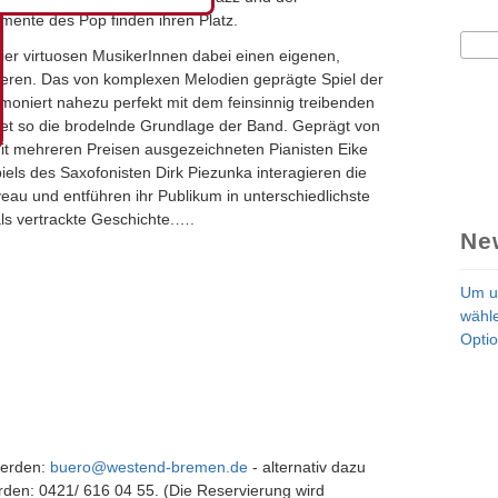
emente des Pop finden ihren Platz.
Suc
Su
ier virtuosen MusikerInnen dabei einen eigenen,
eren. Das von komplexen Melodien geprägte Spiel der
moniert nahezu perfekt mit dem feinsinnig treibenden
et so die brodelnde Grundlage der Band. Geprägt von
t mehreren Preisen ausgezeichneten Pianisten Eike
iels des Saxofonisten Dirk Piezunka interagieren die
eau und entführen ihr Publikum in unterschiedlichste
als vertrackte Geschichte.….
Ne
Um u
wähle
Optio
werden:
buero@westend-bremen.de
- alternativ dazu
erden: 0421/ 616 04 55. (Die Reservierung wird