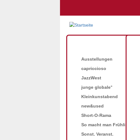
Ausstellungen
capriccioso
Däublein Quartett /
JazzWest
Concerts"
junge globale°
Kleinkunstabend
14.12.2022
new&used
Das "
Däublein Quartett
" ist die n
Short-O-Rama
Schlagzeugers
Christian Klein
. Z
So macht man Frühling
Saxofonisten
Dirk Piezunka
spielt
Bandmitglieder und präsentiert alt
Sonst. Veranst.
das "Däublein Quartett" dabei zwi